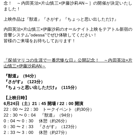
念！ ～内田英治×片山慎三×伊藤沙莉AN～］の開催が決定いたし
ました！
上映作品は『獣道』『さがす』『ちょっと思い出しただけ』
内田英治×片山慎三×伊藤沙莉のオールナイト上映をテアトル新宿の
音響システム”odessa”でぜひ体験してください！
皆様のご来場をお待ちしております！
『探偵マリコの生涯で一番悲惨な日』公開記念！ ～内田英治×片
山慎三×伊藤沙莉AN～
『獣道』（94分）
『さがす』（123分）
『ちょっと思い出しただけ』（115分）
【上映日時】
6月24日（土）21：45 開場 / 22：00 開演
22：00 〜 22：30 トークイベント（約30分）
22：30 〜 0：04 『獣道』（94分）
0：04 〜 0：30 休憩（約26分）
0：30 〜 2：33 『さがす』（123分）
2：33 〜 3：00 休憩（約27分）