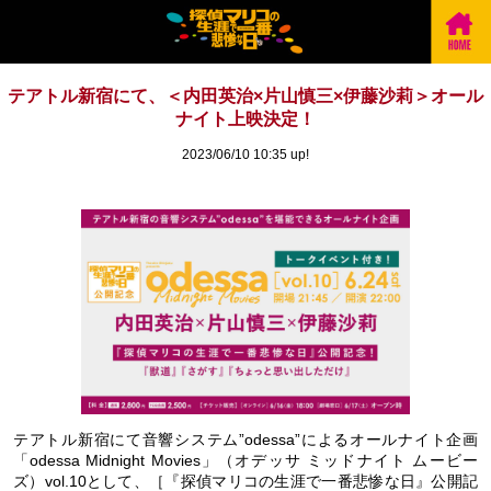
テアトル新宿にて、＜内田英治×片山慎三×伊藤沙莉＞オール
ナイト上映決定！
2023/06/10 10:35 up!
テアトル新宿にて音響システム”odessa”によるオールナイト企画
「odessa Midnight Movies」（オデッサ ミッドナイト ムービー
ズ）vol.10として、［『探偵マリコの生涯で一番悲惨な日』公開記